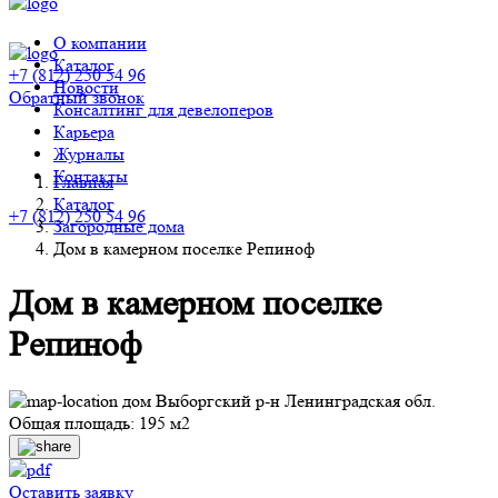
О компании
Каталог
+7 (812) 250 54 96
Новости
Обратный звонок
Консалтинг для девелоперов
Карьера
Журналы
Контакты
Главная
Каталог
+7 (812) 250 54 96
Загородные дома
Дом в камерном поселке Репиноф
Дом в камерном поселке
Репиноф
дом Выборгский р-н Ленинградская обл.
Общая площадь: 195 м2
Оставить заявку