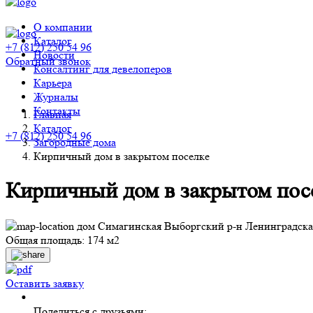
О компании
Каталог
+7 (812) 250 54 96
Новости
Обратный звонок
Консалтинг для девелоперов
Карьера
Журналы
Контакты
Главная
Каталог
+7 (812) 250 54 96
Загородные дома
Кирпичный дом в закрытом поселке
Кирпичный дом в закрытом пос
дом Симагинская Выборгский р-н Ленинградска
Общая площадь: 174 м2
Оставить заявку
Поделиться с друзьями: