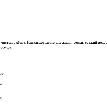
чистом районе. Идеальное место для жизни семьи: свежий возду
оселок.
ами
м.,
м;