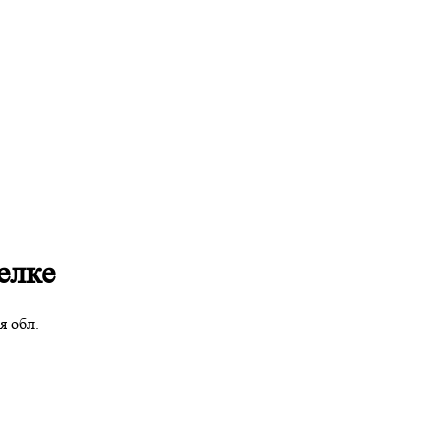
елке
я обл.