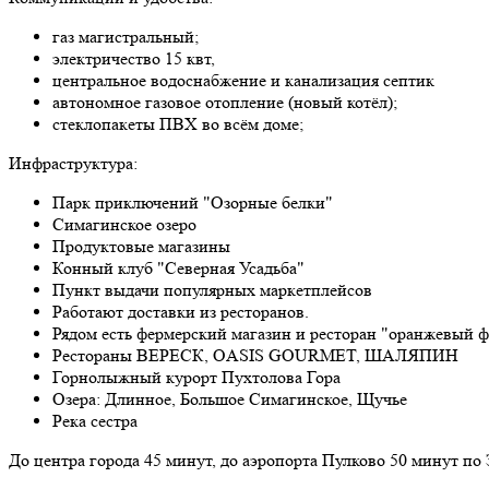
газ магистральный;
электричество 15 квт,
центральное водоснабжение и канализация септик
автономное газовое отопление (новый котёл);
стеклопакеты ПВХ во всём доме;
Инфраструктура:
Парк приключений "Озорные белки"
Симагинское озеро
Продуктовые магазины
Конный клуб "Северная Усадьба"
Пункт выдачи популярных маркетплейсов
Работают доставки из ресторанов.
Рядом есть фермерский магазин и ресторан "оранжевый 
Рестораны ВЕРЕСК, OASIS GOURMET, ШАЛЯПИН
Горнолыжный курорт Пухтолова Гора
Озера: Длинное, Большое Симагинское, Щучье
Река сестра
До центра города 45 минут, до аэропорта Пулково 50 минут по 