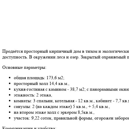
Продаётся просторный кирпичный дом в тихом и экологически 
доступность. В окружении леса и озер. Закрытый охраняемый п
Основные параметры:
общая площадь: 173,6 м2;
просторный холл 14,4 кв.м.,
кухня-гостиная с камином - 38,7 м2; с панорамными окн
этажность: 2 этажа,
комнаты: 3 спальни, котельная - 12 кв.м., кабинет - 7,7 кв.
санузлы: 2 (на каждом этаже) 5 кв.м., + 5,4 кв.м.,
на втором этаже холл с эркером 8,5кв.м.,
участок: 9,22 соток, правильной формы, огорожен заборо
Коммуникации и удобства: