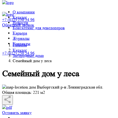
О компании
Каталог
+7 (812) 250 54 96
Новости
Обратный звонок
Консалтинг для девелоперов
Карьера
Журналы
Контакты
Главная
Каталог
+7 (812) 250 54 96
Загородные дома
Семейный дом у леса
Семейный дом у леса
дом Выборгский р-н Ленинградская обл.
Общая площадь: 221 м2
Оставить заявку