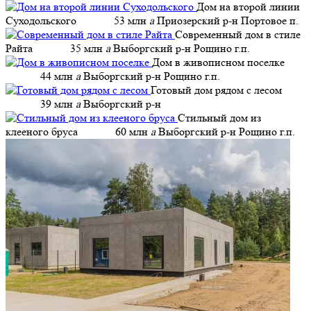
Дом на второй линии
Суходольского
53 млн
a
Приозерский р-н Портовое п.
Современный дом в стиле
Райта
35 млн
a
Выборгский р-н Рощино г.п.
Дом в живописном поселке
44 млн
a
Выборгский р-н Рощино г.п.
Готовый дом рядом с лесом
39 млн
a
Выборгский р-н
Стильный дом из
клееного бруса
60 млн
a
Выборгский р-н Рощино г.п.