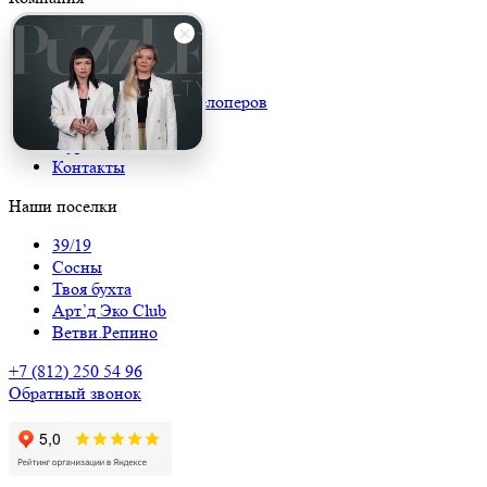
О компании
Каталог
Новости
Консалтинг для девелоперов
Карьера
Журналы
Контакты
Наши поселки
39/19
Сосны
Твоя бухта
Арт’д Эко Club
Ветви.Репино
+7 (812) 250 54 96
Обратный звонок