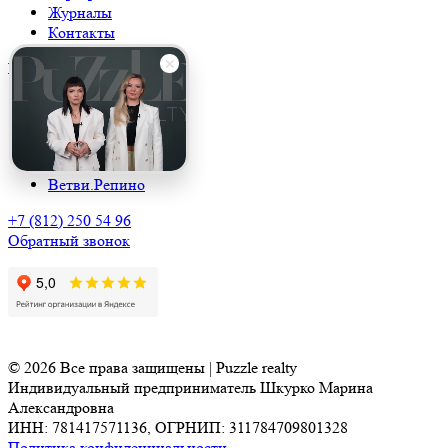
Журналы
Контакты
Наши поселки
39/19
Сосны
Твоя бухта
Арт’д Эко Club
Ветви.Репино
+7 (812) 250 54 96
Обратный звонок
© 2026 Все права защищены | Puzzle realty
Индивидуальный предприниматель Шкурко Марина
Александровна
ИНН: 781417571136, ОГРНИП: 311784709801328
Политика конфиденциальности