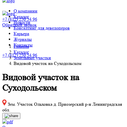
О компании
Каталог
+7 (812) 250 54 96
Новости
Обратный звонок
Консалтинг для девелоперов
Карьера
Журналы
Контакты
Главная
Каталог
+7 (812) 250 54 96
Земельные участки
Видовой участок на Суходольском
Видовой участок на
Суходольском
Зем. Участок Ольховка д. Приозерский р-н Ленинградская
обл.