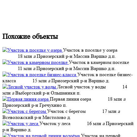
Похожие объекты
Участок в поселке у озера
18 млн
a
Приозерский р-н Массив Варшко д.п.
Участок в камерном поселке
11 млн
a
Приозерский р-н Массив Варшко д.п.
Участок в поселке бизнес-
класса
15 млн
a
Приозерский р-н Варшко д.
Лесной участок у воды
14
млн
a
Выборгский р-н Ольшаники п.
Первая линия озера
18 млн
a
Приозерский р-н Гречухино п.
Участок с берегом
17 млн
a
Всеволожский р-н Мистолово д.
Участок у леса
16 млн
a
Приозерский
р-н Варшко д.
Участок на первой