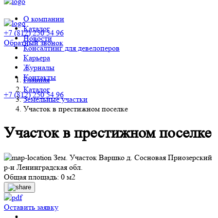
О компании
Каталог
+7 (812) 250 54 96
Новости
Обратный звонок
Консалтинг для девелоперов
Карьера
Журналы
Контакты
Главная
Каталог
+7 (812) 250 54 96
Земельные участки
Участок в престижном поселке
Участок в престижном поселке
Зем. Участок Варшко д. Сосновая Приозерский
р-н Ленинградская обл.
Общая площадь: 0 м2
Оставить заявку