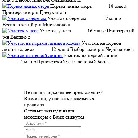
Первая линия озера
18 млн
a
Приозерский р-н Гречухино п.
Участок с берегом
17 млн
a
Всеволожский р-н Мистолово д.
Участок у леса
16 млн
a
Приозерский
р-н Варшко д.
Участок на первой
линии водоёма
12 млн
a
Выборгский р-н Чернявское п.
Участок на первой линии
14 млн
a
Приозерский р-н Сосновый Бор г.
Не нашли подходящее предложение?
Возможно, у нас есть в закрытых
продажах
Оставьте заявку и наши
менеджеры с Вами свяжутся