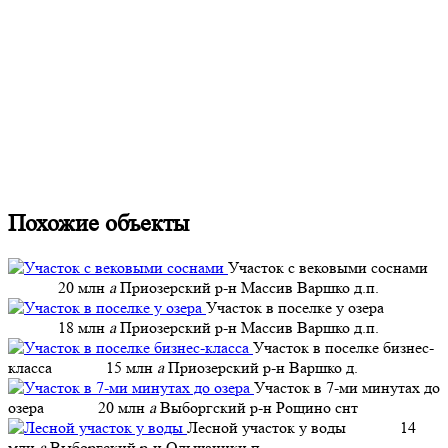
Похожие объекты
Участок с вековыми соснами
20 млн
a
Приозерский р-н Массив Варшко д.п.
Участок в поселке у озера
18 млн
a
Приозерский р-н Массив Варшко д.п.
Участок в поселке бизнес-
класса
15 млн
a
Приозерский р-н Варшко д.
Участок в 7-ми минутах до
озера
20 млн
a
Выборгский р-н Рощино снт
Лесной участок у воды
14
млн
a
Выборгский р-н Ольшаники п.