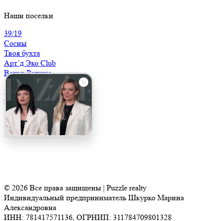
Наши поселки
39/19
Сосны
Твоя бухта
Арт’д Эко Club
Ветви.Репино
+7 (812) 250 54 96
Обратный звонок
© 2026 Все права защищены | Puzzle realty
Индивидуальный предприниматель Шкурко Марина
Александровна
ИНН: 781417571136, ОГРНИП: 311784709801328