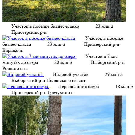
Участок в поселке бизнес-класса
23 млн
a
Приозерский р-н
Участок в поселке
бизнес-класса
23 млн
a
Приозерский р-н
Варшко д.
Участок в 7-ми
минутах до озера
20 млн
a
Выборгский р-н
Рощино снт
Видовой участок
29 млн
a
Выборгский р-н Полянского с/с снт
Первая линия озера
18 млн
a
Приозерский р-н Гречухино п.