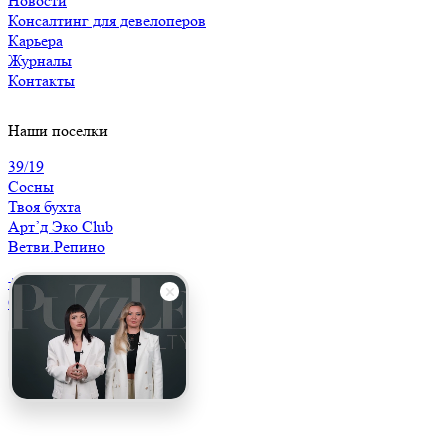
Новости
Консалтинг для девелоперов
Карьера
Журналы
Контакты
Наши поселки
39/19
Сосны
Твоя бухта
Арт’д Эко Club
Ветви.Репино
+7 (812) 250 54 96
Обратный звонок