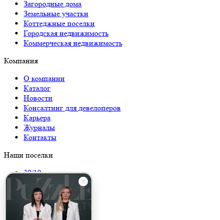
Загородные дома
Земельные участки
Коттеджные поселки
Городская недвижимость
Коммерческая недвижимость
Компания
О компании
Каталог
Новости
Консалтинг для девелоперов
Карьера
Журналы
Контакты
Наши поселки
39/19
Сосны
Твоя бухта
Арт’д Эко Club
Ветви.Репино