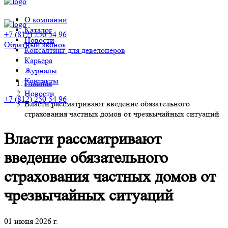
О компании
Каталог
+7 (812) 250 54 96
Новости
Обратный звонок
Консалтинг для девелоперов
Карьера
Журналы
Контакты
Главная
Новости
+7 (812) 250 54 96
Власти рассматривают введение обязательного
страхования частных домов от чрезвычайных ситуаций
Власти рассматривают
введение обязательного
страхования частных домов от
чрезвычайных ситуаций
01 июня 2026 г.