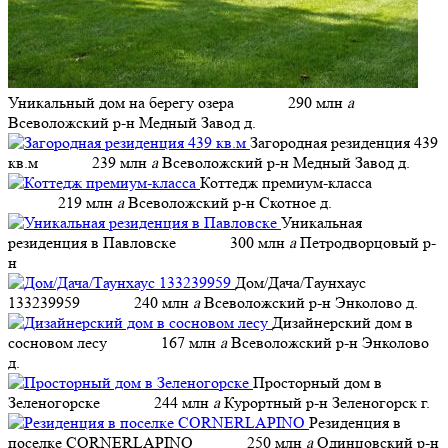
Уникальный дом на берегу озера
290 млн
a
Всеволожский р-н Медный Завод д.
Загородная резиденция 439
кв.м
239 млн
a
Всеволожский р-н Медный Завод д.
Коттедж премиум-класса
219 млн
a
Всеволожский р-н Скотное д.
Уникальная
резиденция в Павловске
300 млн
a
Петродворцовый р-
н
Дом/Дача/Таунхаус
133239959
240 млн
a
Всеволожский р-н Энколово д.
Дизайнерский дом в
сосновом лесу
167 млн
a
Всеволожский р-н Энколово
д.
Просторный дом в
Зеленогорске
244 млн
a
Курортный р-н Зеленогорск г.
Резиденция в
поселке CORNERLAPINO
250 млн
a
Одинцовский р-н