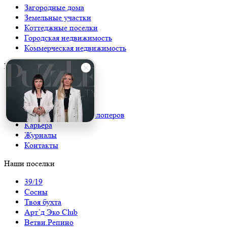
Загородные дома
Земельные участки
Коттеджные поселки
Городская недвижимость
Коммерческая недвижимость
Компания
О компании
Каталог
Новости
Консалтинг для девелоперов
Карьера
Журналы
Контакты
Наши поселки
39/19
Сосны
Твоя бухта
Арт’д Эко Club
Ветви.Репино