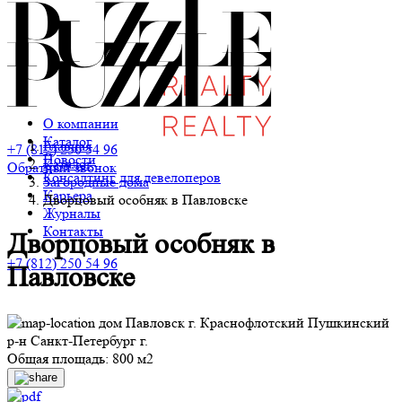
О компании
Каталог
Главная
+7 (812) 250 54 96
Новости
Каталог
Обратный звонок
Консалтинг для девелоперов
Загородные дома
Карьера
Дворцовый особняк в Павловске
Журналы
Контакты
Дворцовый особняк в
+7 (812) 250 54 96
Павловске
дом Павловск г. Краснофлотский Пушкинский
р-н Санкт-Петербург г.
Общая площадь: 800 м2