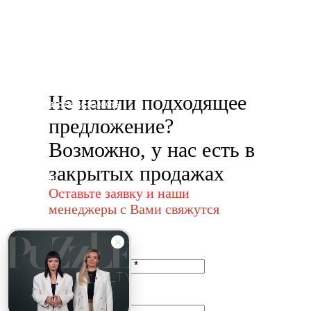
Выборгская набережная 55, к. 3 офис 710
Каталог
Загородные дома
Земельные участки
Коттеджные поселки
Не нашли подходящее
Городская недвижимость
Коммерческая недвижимость
предложение?
Возможно, у нас есть в
Компания
закрытых продажах
О компании
Каталог
Оставьте заявку и наши
Новости
менеджеры с Вами свяжутся
Консалтинг для девелоперов
Карьера
Журналы
Контакты
Наши поселки